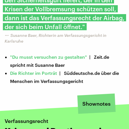
Krisen der Vollbremsung schützen soll,
dann ist das Verfassungsrecht der Airbag,
der sich beim Unfall öffnet."
Susanne Baer, Richterin am Verfassungsgericht in
Karlsruhe
"Du musst versuchen zu gestalten"
| Zeit.de
spricht mit Susanne Baer
Die Richter im Porträt
| Süddeutsche.de über die
Menschen im Verfassungsgericht
Shownotes
Verfassungsrecht