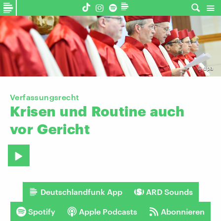
©
dpa
Verfassungsrecht
Krisen
und
Routine
auch
vor
Gericht
Deutschlandfunk App
ARD Sounds
Spotify
Apple Podcasts
Abonnieren