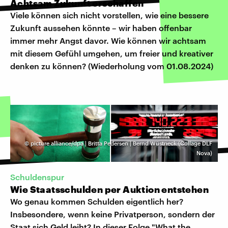
Achtsam Zukunft erschaffen
Viele können sich nicht vorstellen, wie eine bessere
Zukunft aussehen könnte – wir haben offenbar
immer mehr Angst davor. Wie können wir achtsam
mit diesem Gefühl umgehen, um freier und kreativer
denken zu können? (Wiederholung vom 01.08.2024)
©
picture alliance/dpa | Britta Pedersen | Bernd Wüstneck (Collage DLF
Nova)
Schuldenspur
Wie Staatsschulden per Auktion entstehen
Wo genau kommen Schulden eigentlich her?
Insbesondere, wenn keine Privatperson, sondern der
Staat sich Geld leiht? In dieser Folge "What the