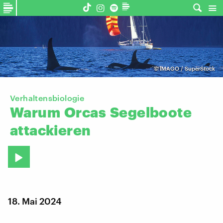
©
IMAGO / SuperStock
Verhaltensbiologie
Warum
Orcas
Segelboote
attackieren
18. Mai 2024