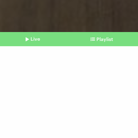
Live
Playlist
©
IMAGO / Kyodo News
Shownotes
Verkehrswende
Die Wahl in Indonesien
betrifft auch Europa
Beitrag aus unserem Archiv vom 15. Februar