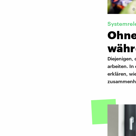
©
Systemrel
Ohne
währ
Diejenigen,
arbeiten. In
erklären, w
zusammenh