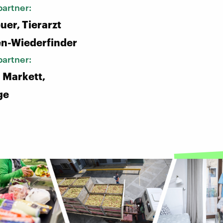
artner:
uer, Tierarzt
en-Wiederfinder
artner:
 Markett,
ge