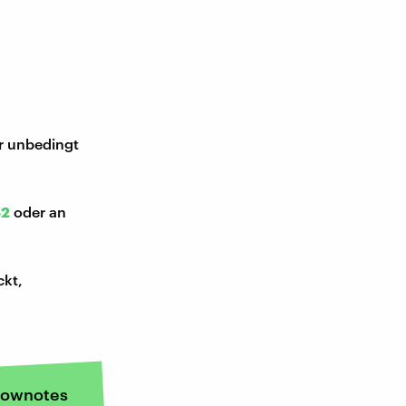
ir unbedingt
52
oder an
ckt,
ownotes