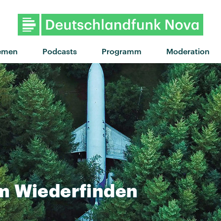
"Believing" von KYTES · "
emen
Podcasts
Programm
Moderation
m
Wiederfinden