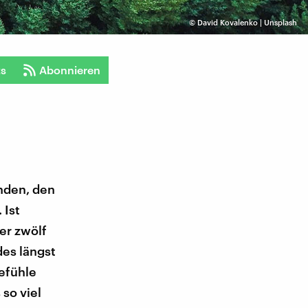
©
David Kovalenko | Unsplash
ts
Abonnieren
inden, den
 Ist
er zwölf
des längst
efühle
so viel