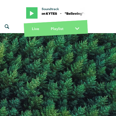
Soundtrack
Believing" von KYTES · "Believing" von KYTES
Live
Playlist