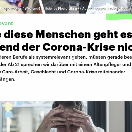
imago images / Westend61 / Science Photo Library / Action Pictures | Collage Deut
evant
 diese Menschen geht e
end der Corona-Krise ni
 deren Berufe als systemrelevant gelten, müssen gerade be
 der Ab 21 sprechen wir darüber mit einem Altenpfleger und
ie Care-Arbeit, Geschlecht und Corona-Krise miteinander
ängen.