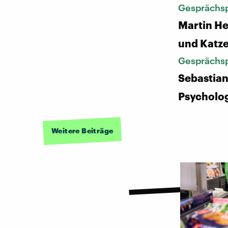
Gesprächsp
Martin He
und Katz
Gesprächsp
Sebastian
Psycholo
Weitere Beiträge