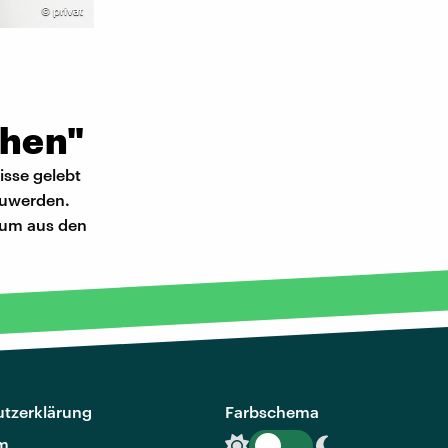
©
privat
ehen"
isse gelebt
szuwerden.
, um aus den
tzerklärung
Farbschema
m