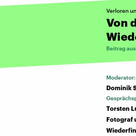
Verloren u
Von 
Wied
Beitrag au
Moderator
Dominik 
Gesprächsp
Torsten L
Fotograf 
Wiederfi