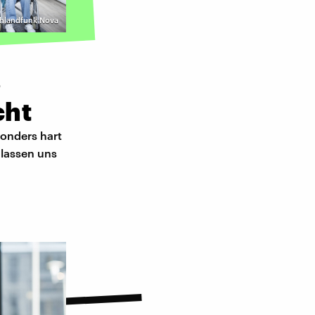
schlandfunk Nova
s
cht
sonders hart
 lassen uns