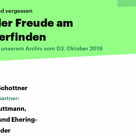
nd vergessen
der Freude am
erfinden
s unserem Archiv vom 03. Oktober 2019
:
Schottner
artner:
uttmann,
und Ehering-
nder