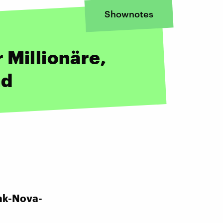
Shownotes
 Millionäre,
nd
nk-Nova-