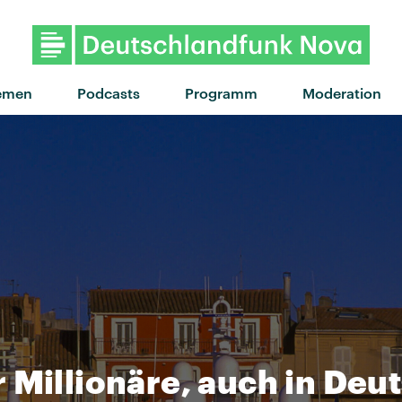
"One night / All night" von Justi
emen
Podcasts
Programm
Moderation
 Millionäre, auch in Deu