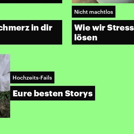
Nicht machtlos
hmerz in dir
Wie wir Stres
lösen
Hochzeits-Fails
Eure besten Storys