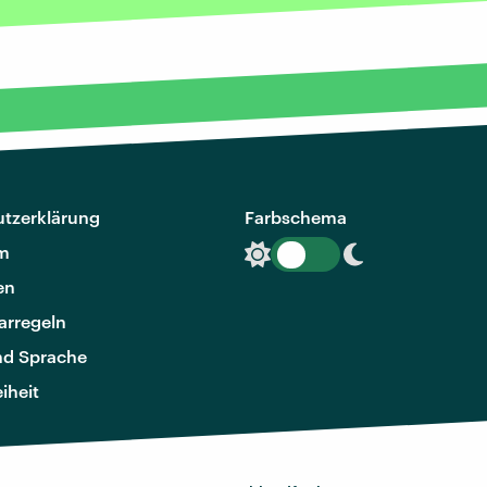
tzerklärung
Farbschema
m
en
rregeln
nd Sprache
eiheit