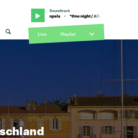
Soundtrack
ce x Tame Impala · "One night / All night" von Justice x Tame Impala ·
Live
Playlist
tschland