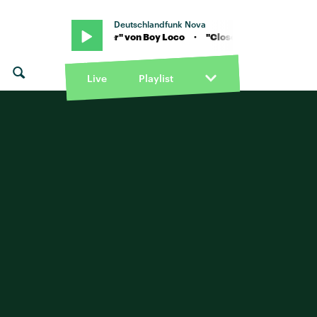
Deutschlandfunk Nova
oy Loco · "Closer" von Boy Loco · "Closer" von Boy Loco
Live
Playlist