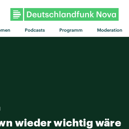
"Closer" von B
emen
Podcasts
Programm
Moderation
1
n wieder wichtig wäre