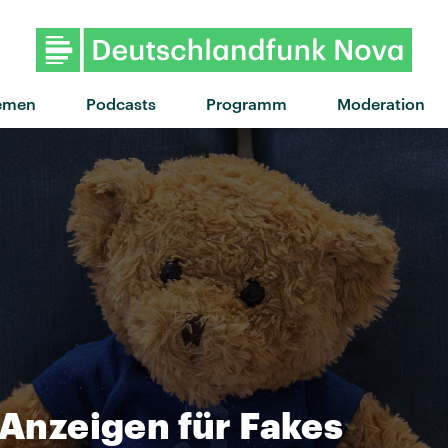
"Many Of Horror" von Biffy 
emen
Podcasts
Programm
Moderation
-Anzeigen für Fakes