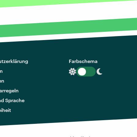
tzerklärung
Farbschema
m
en
rregeln
nd Sprache
eiheit