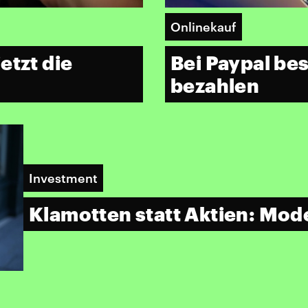
Onlinekauf
etzt die
Bei Paypal bes
bezahlen
Investment
Klamotten statt Aktien: Mod