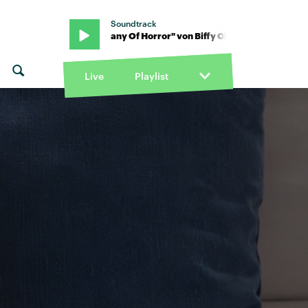
Soundtrack
Clyro · "Many Of Horror" von Biffy Clyro · "Many Of Horror" von Bif
Live
Playlist