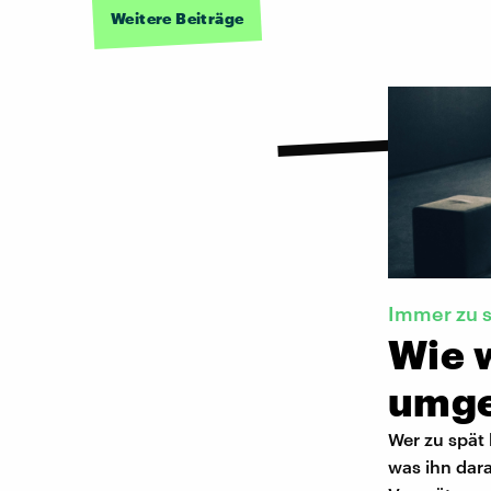
Weitere Beiträge
Immer zu 
Wie w
umg
Wer zu spät 
was ihn dar