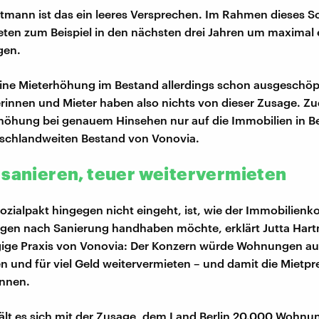
rtmann ist das ein leeres Versprechen. Im Rahmen dieses S
ieten zum Beispiel in den nächsten drei Jahren um maximal 
gen.
t eine Mieterhöhung im Bestand allerdings schon ausgeschöpf
terinnen und Mieter haben also nichts von dieser Zusage. 
rhöhung bei genauem Hinsehen nur auf die Immobilien in Ber
tschlandweiten Bestand von Vonovia.
 sanieren, teuer weitervermieten
ozialpakt hingegen nicht eingeht, ist, wie der Immobilienk
gen nach Sanierung handhaben möchte, erklärt Jutta Har
gige Praxis von Vonovia: Der Konzern würde Wohnungen au
en und für viel Geld weitervermieten – und damit die Mietp
nnen.
ält es sich mit der Zusage, dem Land Berlin 20.000 Wohn