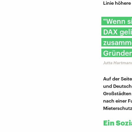
Linie höhere
"Wenn s
DAX geli
zusammen
Gründen
Jutta Hartman
Auf der Seit
und Deutsch
Großstädten 
nach einer F
Mieterschutz
Ein Sozi