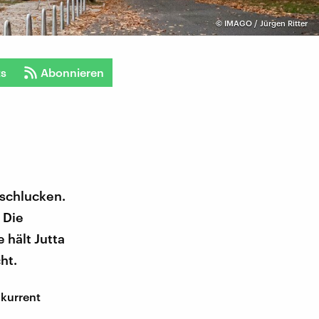
©
IMAGO / Jürgen Ritter
ts
Abonnieren
schlucken.
 Die
hält Jutta
ht.
nkurrent