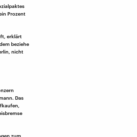
ozialpaktes
ein Prozent
t, erklärt
Zudem beziehe
lin, nicht
onzern
tmann. Das
fkaufen,
reisbremse
ungen zum