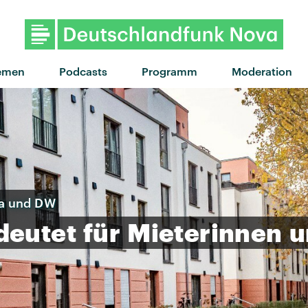
"Drop Dead" von Olivia Rodrigo 
emen
Podcasts
Programm
Moderation
ia und DW
deutet
für
Mieterinnen
u