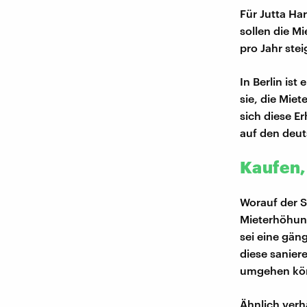
Für Jutta Ha
sollen die M
pro Jahr stei
In Berlin is
sie, die Mie
sich diese E
auf den deu
Kaufen,
Worauf der S
Mieterhöhun
sei eine gän
diese sanier
umgehen kö
Ähnlich verh