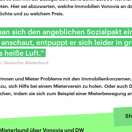
ten. Hier sei abzuwarten, welche Immobilien Vonovia an d
öchte und zu welchem Preis.
an sich den angeblichen Sozialpakt ei
anschaut, entpuppt er sich leider in g
s heiße Luft."
n, Deutscher Mieterbund
innen und Mieter Probleme mit den Immobilienkonzernen, 
u, sich Hilfe bei einem Mieterverein zu holen. Oder auch D
achen, indem sie sich zum Beispiel einer Mieterbewegung a
Sh
Mieterbund über Vonovia und DW