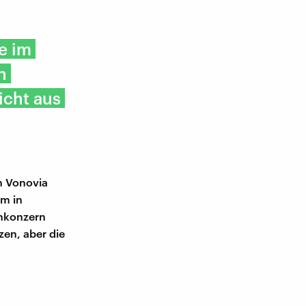
e im
n
icht aus
n Vonovia
m in
enkonzern
zen, aber die