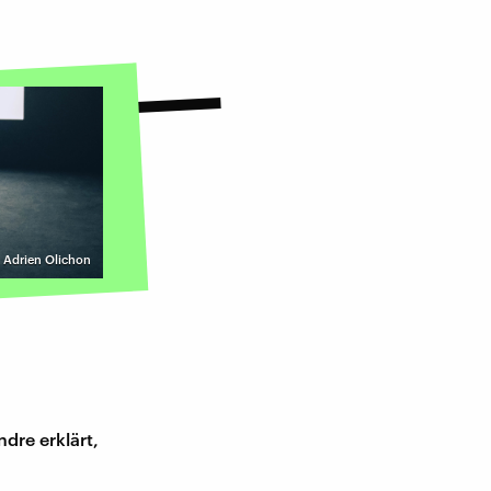
| Adrien Olichon
dre erklärt,