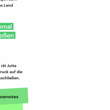
as Land
nmal
roßen
rät Jutta
ruck auf die
nschließen.
ownotes