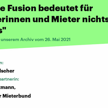
e Fusion bedeutet für
rinnen und Mieter nicht
s"
s unserem Archiv vom 26. Mai 2021
n:
lscher
artnerin:
tmann,
r Mieterbund