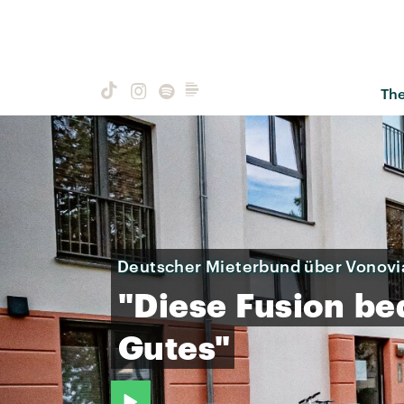
Th
Deutscher Mieterbund über Vonov
"Diese
Fusion
be
Gutes"