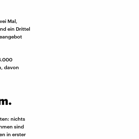
wei Mal,
nd ein Drittel
meangebot
4.000
n, davon
m.
ten: nichts
ehmen sind
n in erster