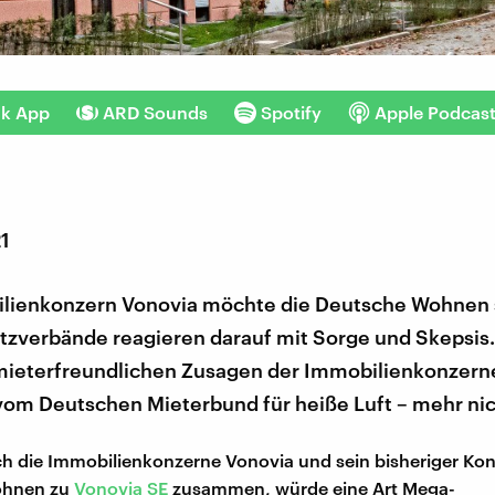
nk App
ARD Sounds
Spotify
Apple Podcas
21
lienkonzern Vonovia möchte die Deutsche Wohnen 
tzverbände reagieren darauf mit Sorge und Skepsis.
mieterfreundlichen Zusagen der Immobilienkonzerne 
om Deutschen Mieterbund für heiße Luft – mehr nic
ch die Immobilienkonzerne Vonovia und sein bisheriger Ko
ohnen zu
Vonovia SE
zusammen, würde eine Art Mega-