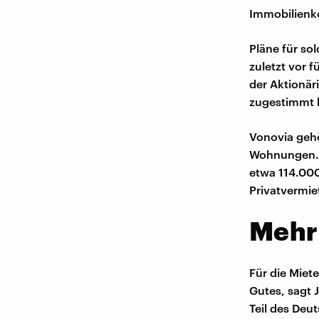
Immobilienko
Pläne für so
zuletzt vor f
der Aktionä
zugestimmt 
Vonovia geh
Wohnungen. 
etwa 114.000
Privatvermie
Mehr
Für die Miet
Gutes, sagt
Teil des Deu