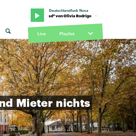
Deutschlandfunk Nova
· "Drop Dead" von Olivia Rodrigo · "Drop Dead" von Olivia Rodrigo
Live
Playlist
nd
Mieter
nichts