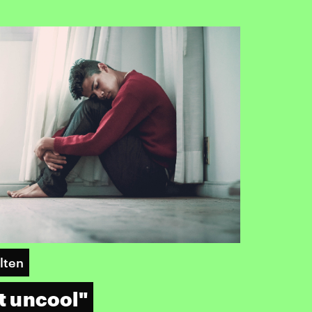
lten
t uncool"