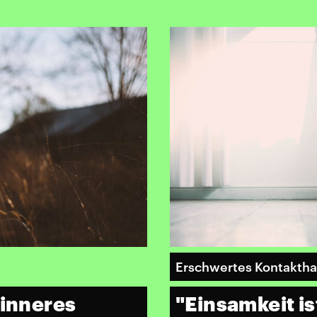
Erschwertes Kontaktha
 inneres
"Einsamkeit is