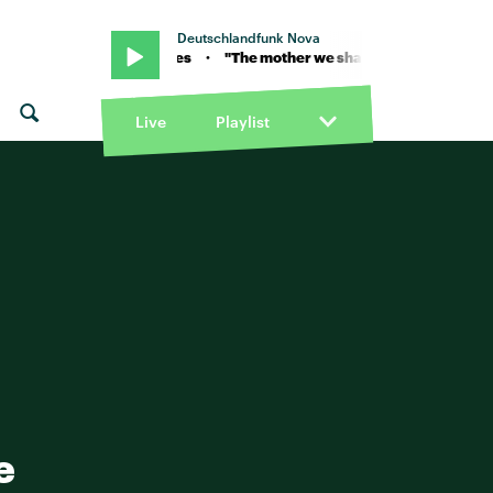
Deutschlandfunk Nova
share" von Chvrches · "The mother we share" von Chvrches · "The
Live
Playlist
e