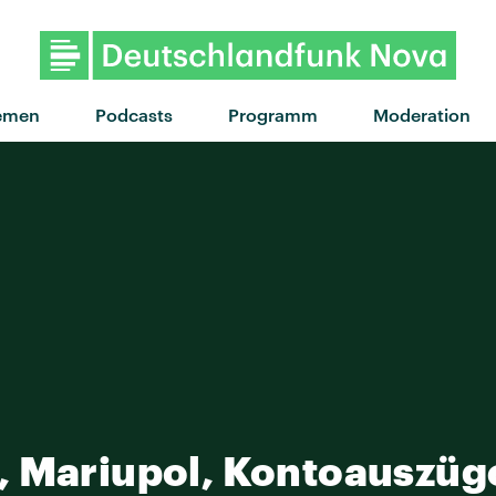
"The mother we 
emen
Podcasts
Programm
Moderation
, Mariupol, Kontoauszüg