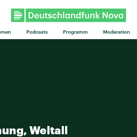
"Wicked game
emen
Podcasts
Programm
Moderation
ung, Weltall