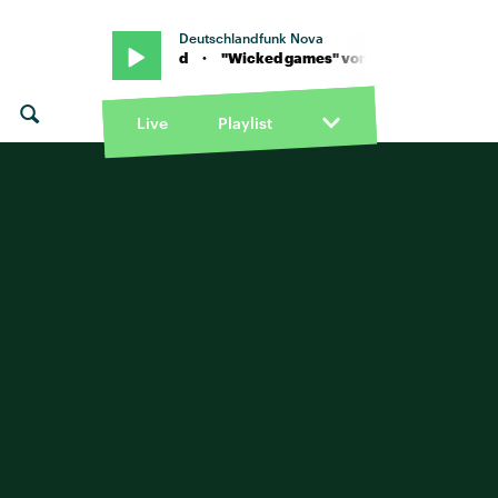
Deutschlandfunk Nova
s" von The Weeknd · "Wicked games" von The Weeknd · "Wicked 
Live
Playlist