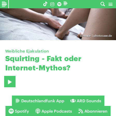
©
~mya~ | photocase.de
Weibliche Ejakulation
Squirting
-
Fakt
oder
Internet-Mythos?
Deutschlandfunk App
ARD Sounds
Spotify
Apple Podcasts
Abonnieren