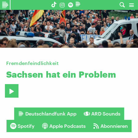
©
dpa
Fremdenfeindlichkeit
Sachsen
hat
ein
Problem
Deutschlandfunk App
ARD Sounds
Spotify
Apple Podcasts
Abonnieren