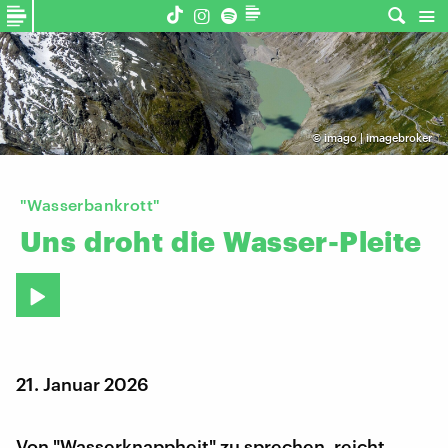
©
imago | imagebroker
"Wasserbankrott"
Uns
droht
die
Wasser-Pleite
21. Januar 2026
Von "Wasserknappheit" zu sprechen, reicht