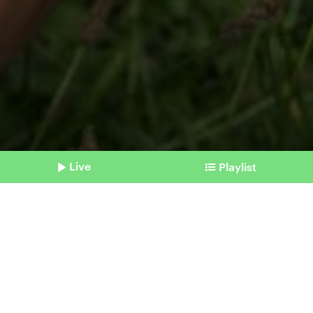
Live
Playlist
©
IMAGO / Panthermedia
Shownotes
Wegen Insektiziden