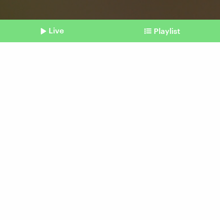
Live
Playlist
©
dpa | Panama Pictures | Christoph Hardt (Symbolbild)
Shownotes
Wehrdienst 2026
Bundeswehrspost für 18-
Jährige
vom 02. Januar 2026