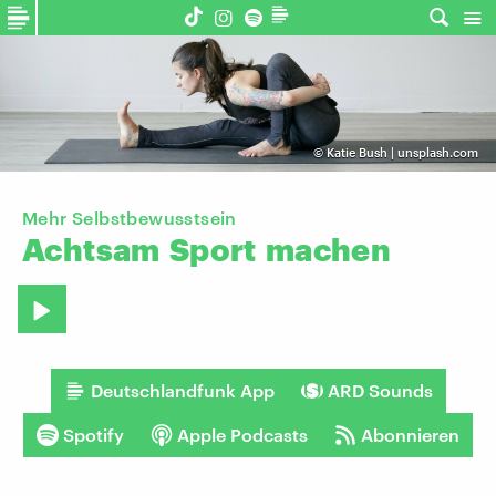
©
Katie Bush | unsplash.com
Mehr Selbstbewusstsein
Achtsam
Sport
machen
Deutschlandfunk App
ARD Sounds
Spotify
Apple Podcasts
Abonnieren