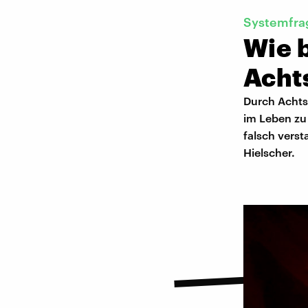
Systemfra
Wie b
Achts
Durch Achts
im Leben zu
falsch vers
Hielscher.