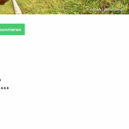
©
rohulya | photocase.de
bonnieren
n
 +++