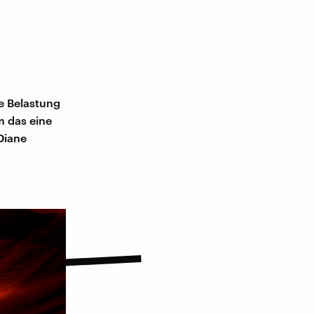
e Belastung
m das eine
Diane