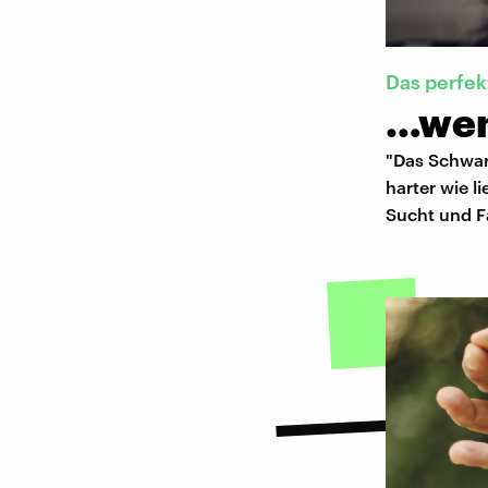
Das perfe
…wen
"Das Schwar
harter wie 
Sucht und F