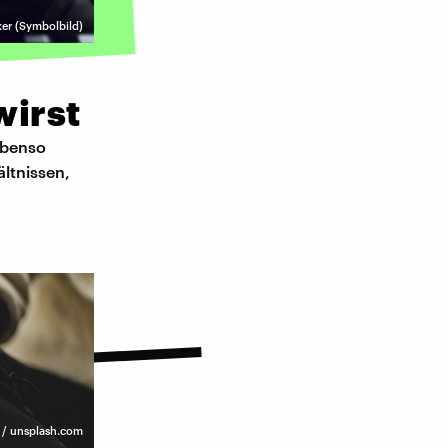
er (Symbolbild)
wirst
ebenso
ltnissen,
 / unsplash.com