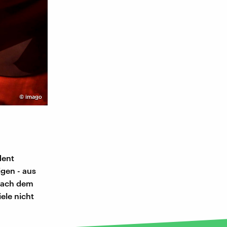
©
imago
dent
igen - aus
nach dem
ele nicht