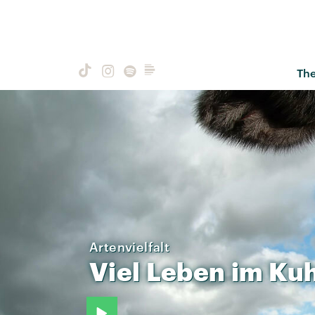
Th
Artenvielfalt
Viel
Leben
im
Kuh