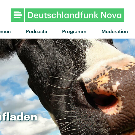
"Linker Haken" von MIA. 
emen
Podcasts
Programm
Moderation
fladen