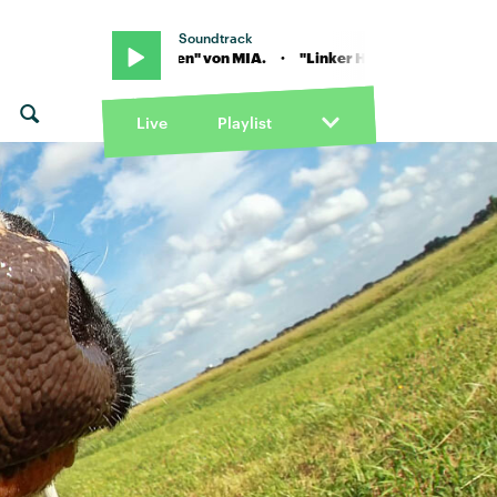
Soundtrack
· "Linker Haken" von MIA. · "Linker Haken" von MIA.
Live
Playlist