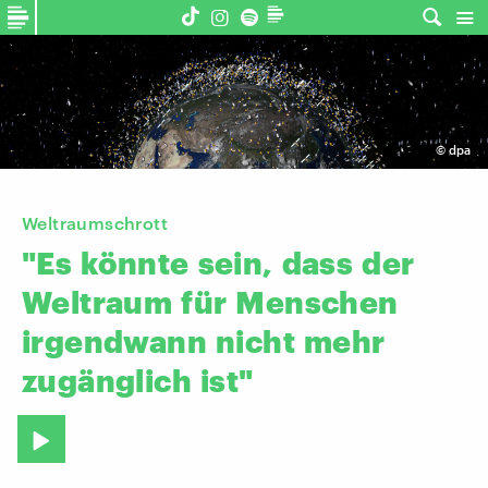
©
dpa
Weltraumschrott
"Es
könnte
sein,
dass
der
Weltraum
für
Menschen
irgendwann
nicht
mehr
zugänglich
ist"