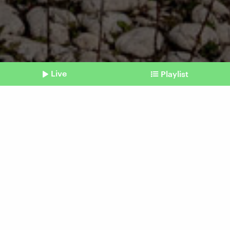
Live
Playlist
©
Shownotes
Weltwassertag
Wie Spanien künftig mit
dem Wassermangel
umgehen will