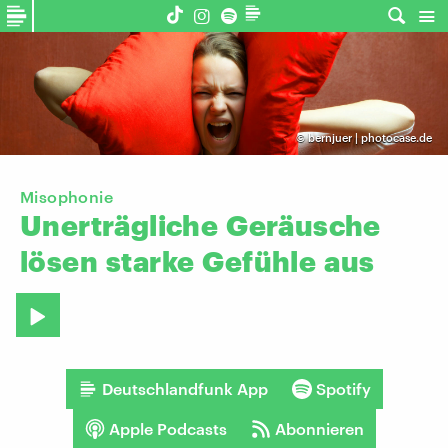
©
bernjuer | photocase.de
Misophonie
Unerträgliche
Geräusche
lösen
starke
Gefühle
aus
Deutschlandfunk App
Spotify
Apple Podcasts
Abonnieren