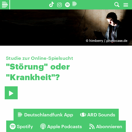
©
himberry / photocase.de
Studie zur Online-Spielsucht
"Störung"
oder
"Krankheit"?
Deutschlandfunk App
ARD Sounds
Spotify
Apple Podcasts
Abonnieren