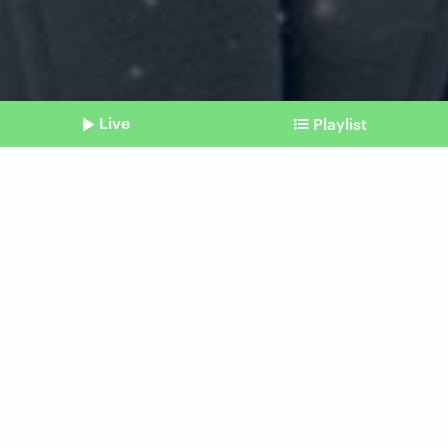
Live
Playlist
©
Tony Ross / unsplash.com
Shownotes
Winter
Haut trainieren für die Kälte
Beitrag aus unserem Archiv vom 18.
November 2023