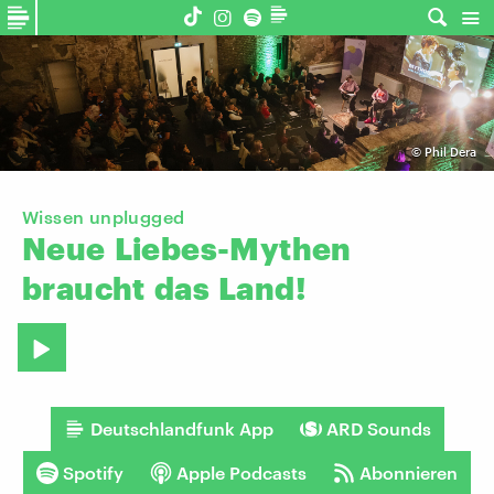
©
Phil Dera
Wissen unplugged
Neue
Liebes-Mythen
braucht
das
Land!
Deutschlandfunk App
ARD Sounds
Spotify
Apple Podcasts
Abonnieren