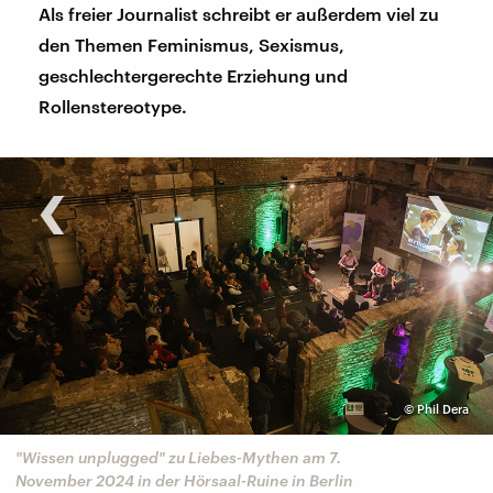
Als freier Journalist schreibt er außerdem viel zu
den Themen Feminismus, Sexismus,
geschlechtergerechte Erziehung und
Rollenstereotype.
‹
›
©
Phil Dera
"Wissen unplugged" zu Liebes-Mythen am 7.
November 2024 in der Hörsaal-Ruine in Berlin