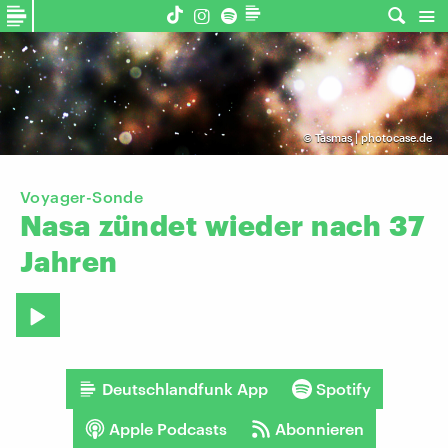
©
Tasmas | photocase.de
Voyager-Sonde
Nasa
zündet
wieder
nach
37
Jahren
Deutschlandfunk App
Spotify
Apple Podcasts
Abonnieren