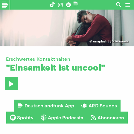
©
unaplash | @cfernando
Erschwertes Kontakthalten
"Einsamkeit
ist
uncool"
Deutschlandfunk App
ARD Sounds
Spotify
Apple Podcasts
Abonnieren