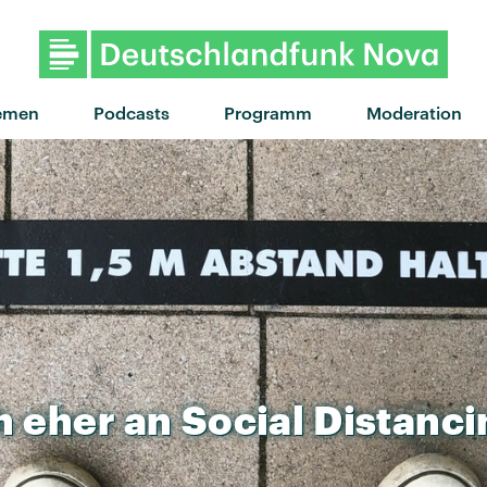
emen
Podcasts
Programm
Moderation
h
eher
an
Social
Distanci