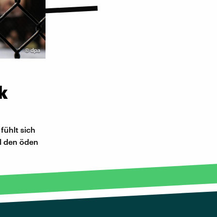
©
dpa
k
 fühlt sich
ll den öden