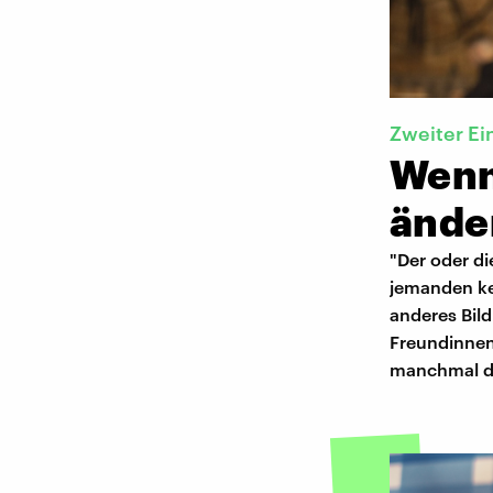
Zweiter Ei
Wenn
ände
"Der oder di
jemanden ke
anderes Bild
Freundinnen
manchmal der