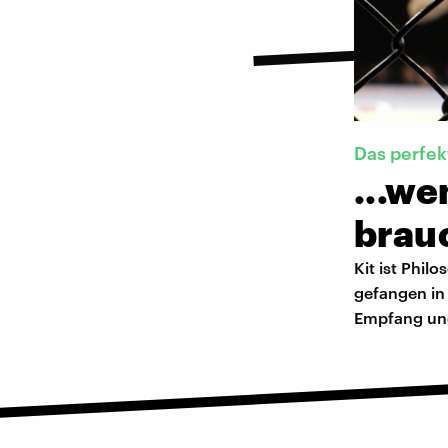
Das perfe
...we
brau
Kit ist Philo
gefangen in 
Empfang und 