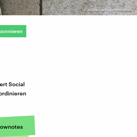
©
axelbueckert | photocase.de
bonnieren
ert Social
ordinieren
ownotes