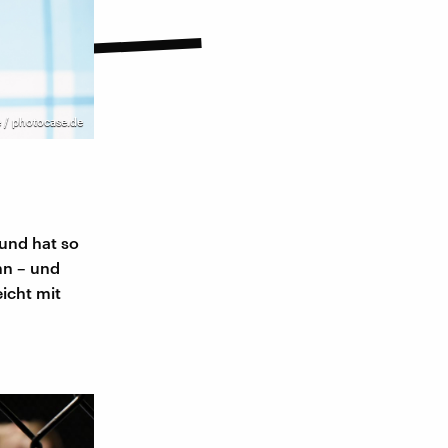
e / photocase.de
 und hat so
nn – und
icht mit