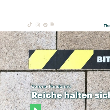
Th
Corona-Pandemie
Reiche
halten
sic