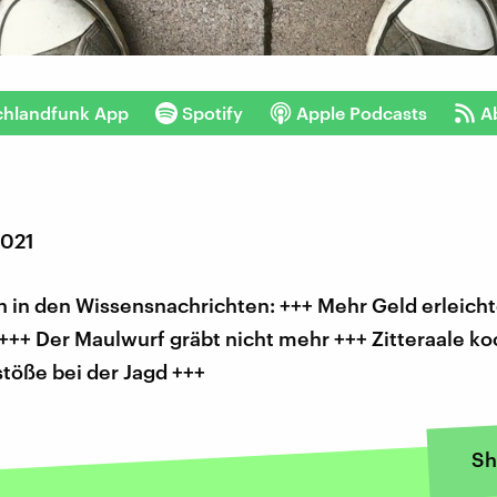
chlandfunk App
Spotify
Apple Podcasts
A
2021
 in den Wissensnachrichten: +++ Mehr Geld erleicht
+++ Der Maulwurf gräbt nicht mehr +++ Zitteraale ko
töße bei der Jagd +++
Sh