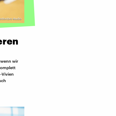
cottonbro studio
eren
, wenn wir
komplett
-Vivien
sch