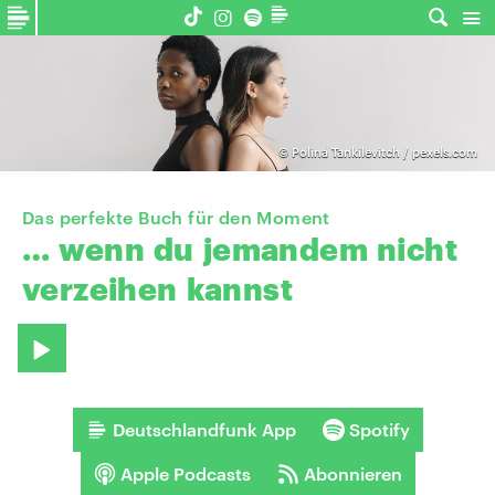
©
Polina Tankilevitch / pexels.com
Das perfekte Buch für den Moment
…
wenn
du
jemandem
nicht
verzeihen
kannst
Deutschlandfunk App
Spotify
Apple Podcasts
Abonnieren