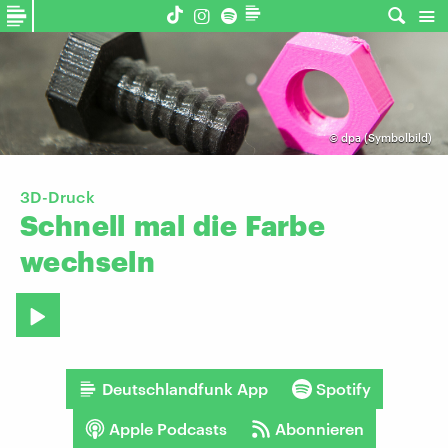
©
dpa (Symbolbild)
3D-Druck
Schnell
mal
die
Farbe
wechseln
Deutschlandfunk App
Spotify
Apple Podcasts
Abonnieren