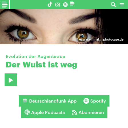
©
es.war.einmal.. | photocase.de
Evolution der Augenbraue
Der
Wulst
ist
weg
Deutschlandfunk App
Spotify
Apple Podcasts
Abonnieren