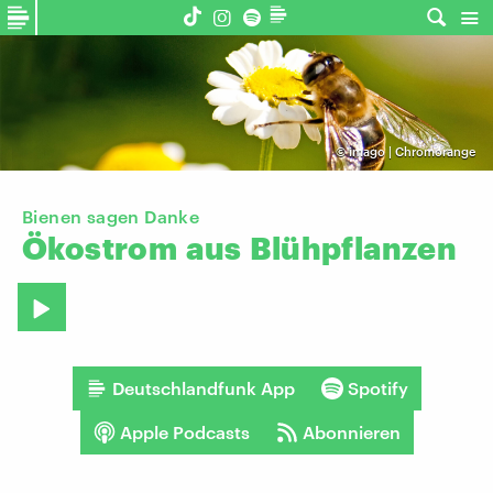
©
imago | Chromorange
Bienen sagen Danke
Ökostrom
aus
Blühpflanzen
Deutschlandfunk App
Spotify
Apple Podcasts
Abonnieren