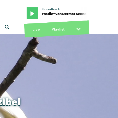
Soundtrack
t Kennedy · "Turnstile" von Dermot Kennedy · "Turnstile" von Der
Live
Playlist
ibel