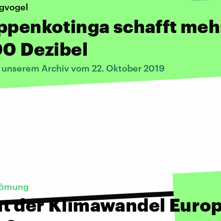
gvogel
ppenkotinga schafft meh
00 Dezibel
s unserem Archiv vom 22. Oktober 2019
trömung
t der Klimawandel Euro