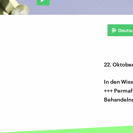
Deuts
22. Oktobe
In den Wis
+++ Permaf
Behandelnd