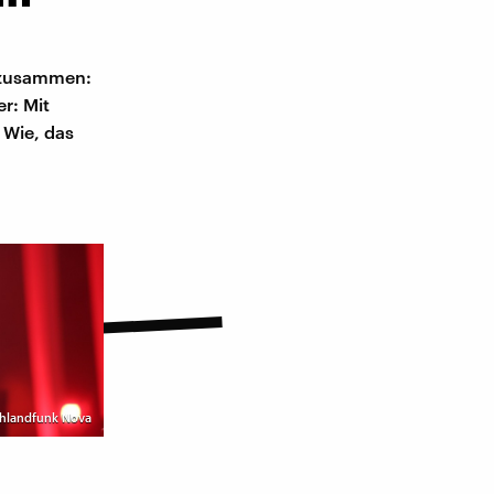
n zusammen:
er: Mit
 Wie, das
chlandfunk Nova