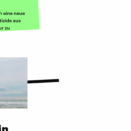
n eine neue
izide aus
ur zu
ges | Westend61
in