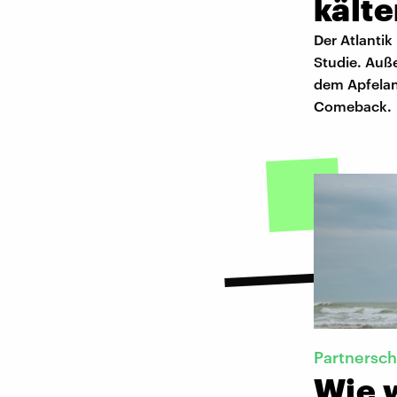
kälte
Der Atlantik
Studie. Auß
dem Apfelan
Comeback.
Partnersch
Wie 