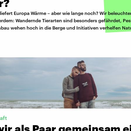
r?
 liefert Europa Wärme – aber wie lange noch? Wir beleuchte
erdem: Wandernde Tierarten sind besonders gefährdet, Pest
bau wehen hoch in die Berge und Initiativen verhelfen Nat
©
imago ima
aft
wir als Paar gemeinsam e