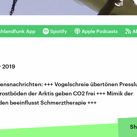
chlandfunk App
Spotify
Apple Podcasts
A
r 2019
sensnachrichten: +++ Vogelschreie übertönen Press
rostböden der Arktis geben CO2 frei +++ Mimik der
en beeinflusst Schmerztherapie +++
Sh