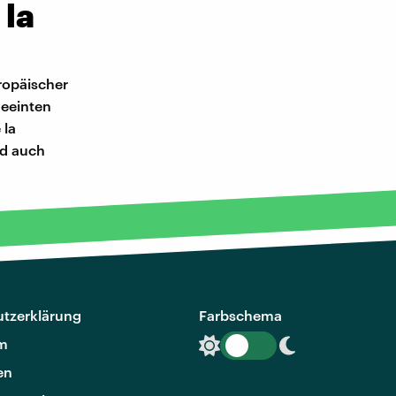
 la
ropäischer
eeinten
 la
nd auch
tzerklärung
Farbschema
m
en