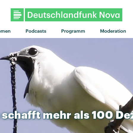
"Turnstile" von Dermo
emen
Podcasts
Programm
Moderation
schafft
mehr
als
100
Dez