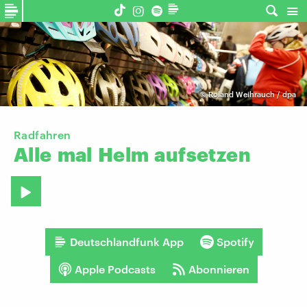
©
Roland Weihrauch / dpa
Radfahren
Alle
mal
Helm
aufsetzen
Deutschlandfunk App
Spotify
Apple Podcasts
Abonnieren