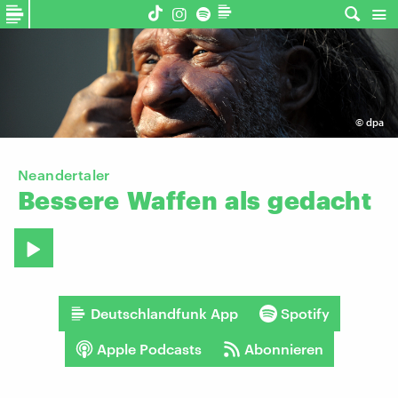
©
dpa
Neandertaler
Bessere
Waffen
als
gedacht
Deutschlandfunk App
Spotify
Apple Podcasts
Abonnieren