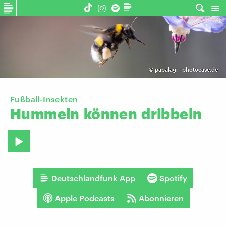
©
papalagi | photocase.de
Fußball-Insekten
Hummeln
können
dribbeln
Deutschlandfunk App
Spotify
Apple Podcasts
Abonnieren