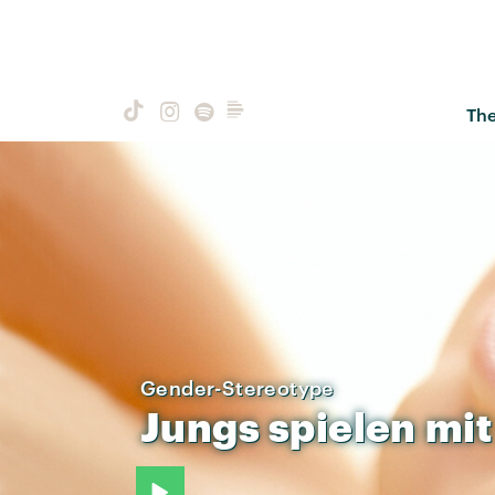
Th
Gender-Stereotype
Jungs
spielen
mit