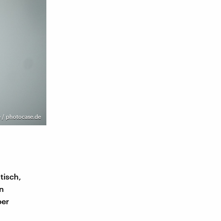
e / photocase.de
tisch,
in
ber