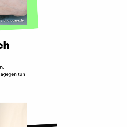
 / photocase.de
ch
n.
dagegen tun