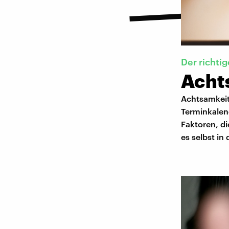
Der richti
Acht
Achtsamkeit
Terminkalend
Faktoren, d
es selbst in