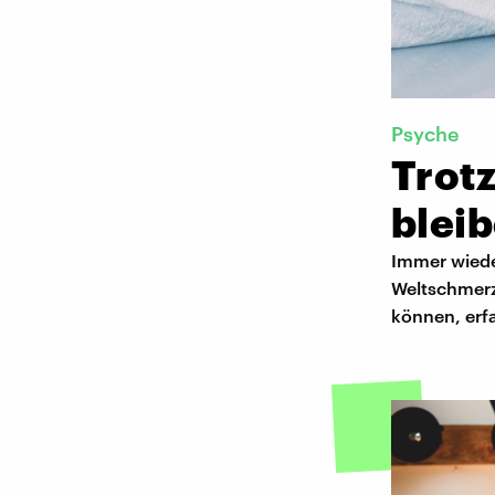
Psyche
Trot
blei
Immer wieder
Weltschmerz
können, erfa