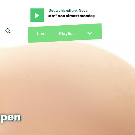
Deutschlandfunk Nova
nday · "delicate" von almost monday · "delicate" von almost mon
Live
Playlist
pen