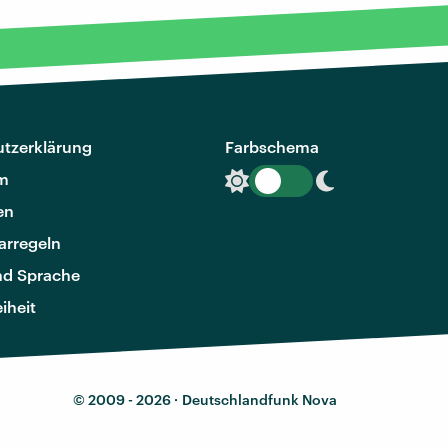
tzerklärung
Farbschema
m
en
rregeln
nd Sprache
eiheit
© 2009 - 2026 ·
Deutschlandfunk Nova