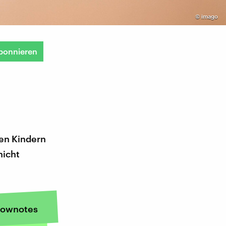
©
imago
bonnieren
en Kindern
nicht
ownotes