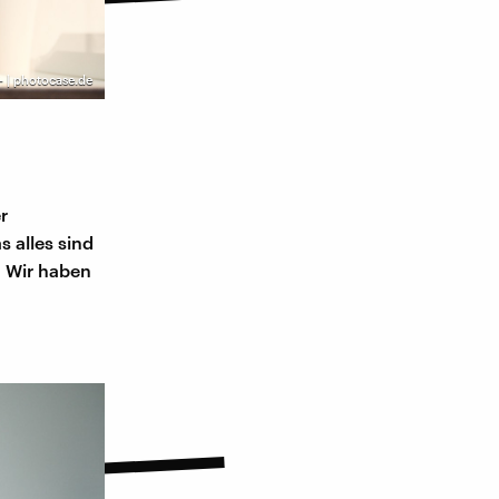
- | photocase.de
r
s alles sind
: Wir haben