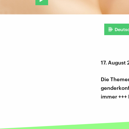
Deuts
17. August 
Die Themen
genderkonf
immer +++ L