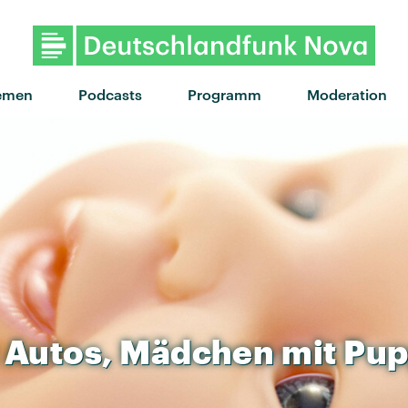
"delicate" von almost mo
emen
Podcasts
Programm
Moderation
Autos,
Mädchen
mit
Pup