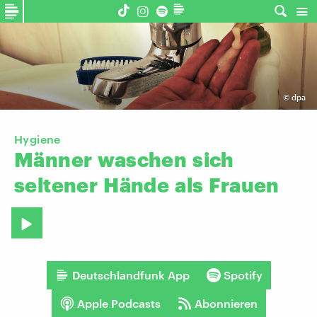
©
dpa
Hygiene
Männer
waschen
sich
seltener
Hände
als
Frauen
Deutschlandfunk App
Spotify
Apple Podcasts
Abonnieren