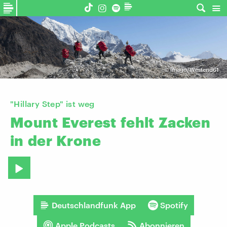
©
imago/Westend61
"Hillary Step" ist weg
Mount
Everest
fehlt
Zacken
in
der
Krone
Deutschlandfunk App
Spotify
Apple Podcasts
Abonnieren