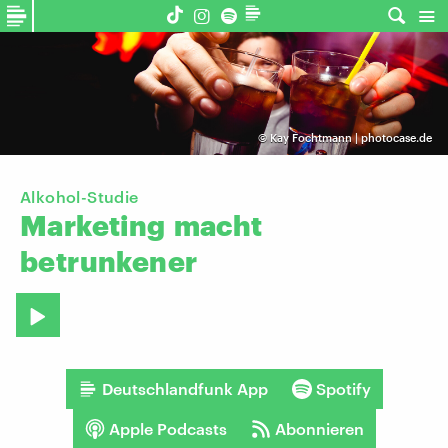
©
Kay Fochtmann | photocase.de
Alkohol-Studie
Marketing
macht
betrunkener
Deutschlandfunk App
Spotify
Apple Podcasts
Abonnieren