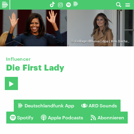
©
Collage dlfnova | dpa | Ron Sachs
,
Influencer
Die
First
Lady
Deutschlandfunk App
ARD Sounds
Spotify
Apple Podcasts
Abonnieren