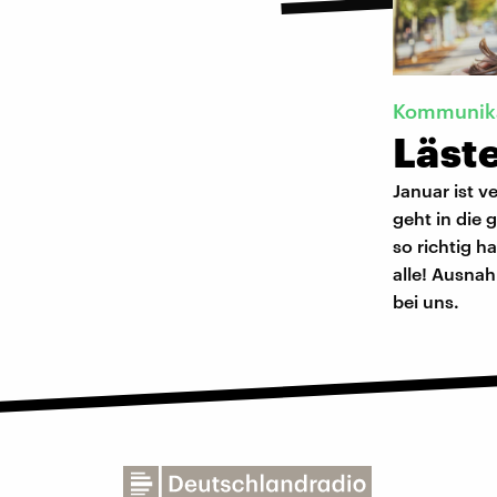
Kommunik
Läste
Januar ist 
geht in die 
so richtig h
alle! Ausna
bei uns.