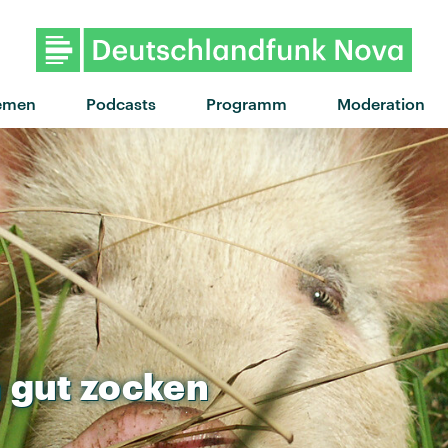
emen
Podcasts
Programm
Moderation
n
gut
zocken