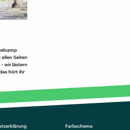
tend 61 | imago
ngelcamp
 allen Seiten
- wir lästern
as hört ihr
tzerklärung
Farbschema