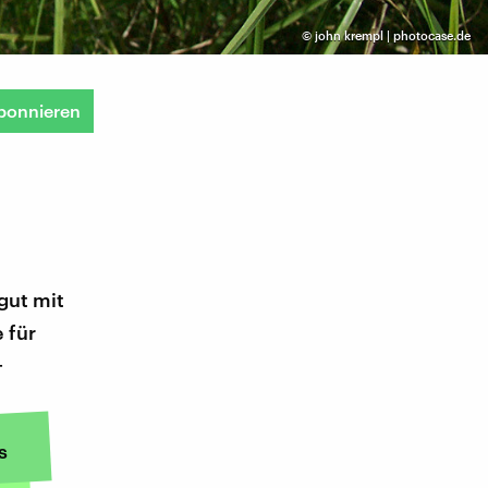
©
john krempl | photocase.de
bonnieren
gut mit
 für
+
s