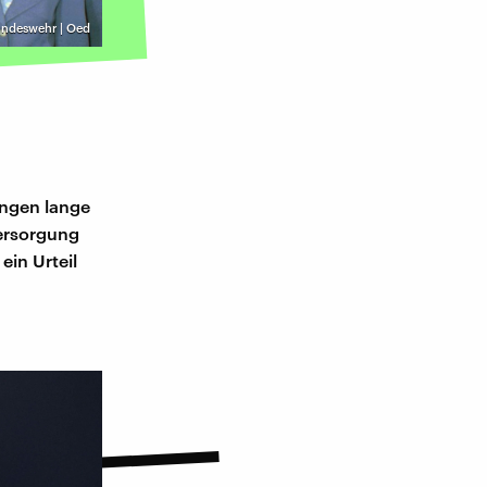
undeswehr | Oed
ingen lange
versorgung
ein Urteil