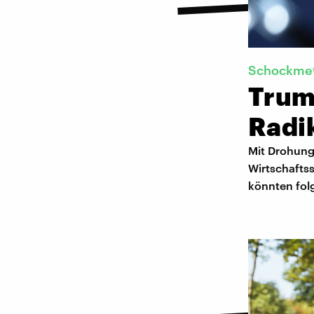
Schockme
Trum
Radi
Mit Drohung
Wirtschafts
könnten folg