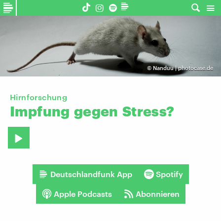
©
Nanduu | photocase.de
Hirnforschung
Impfung
gegen
Stress?
Deutschlandfunk App
Spotify
Apple Podcasts
Abonnieren