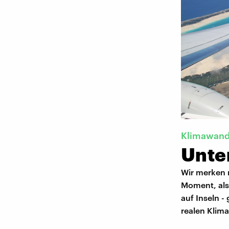
Klimawand
Unte
Wir merken n
Moment, als
auf Inseln -
realen Klim