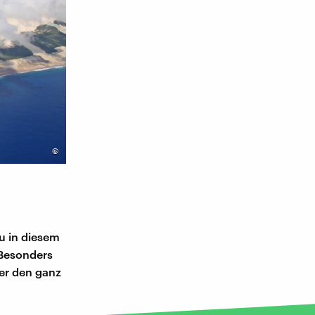
©
au in diesem
 Besonders
ber den ganz