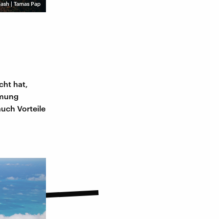
ash | Tamas Pap
cht hat,
mmung
auch Vorteile