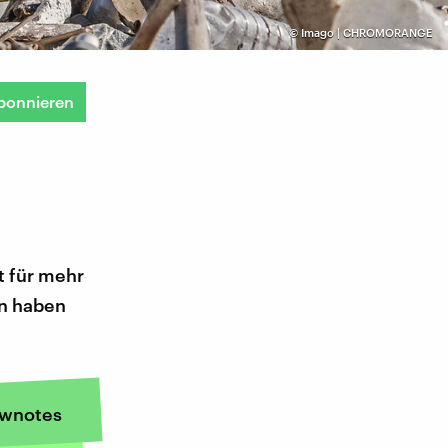
©
Imago | CHROMORANGE
bonnieren
t für mehr
en haben
wnotes