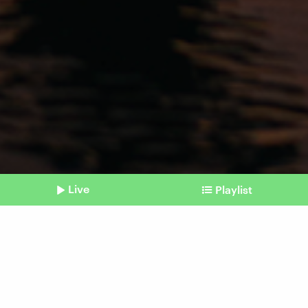
Live
Playlist
©
IMAGO / Cavan Images
Shownotes