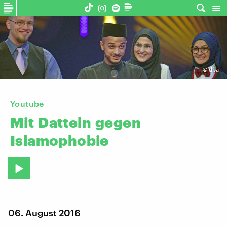
©
dpa
Youtube
Mit
Datteln
gegen
Islamophobie
06. August 2016