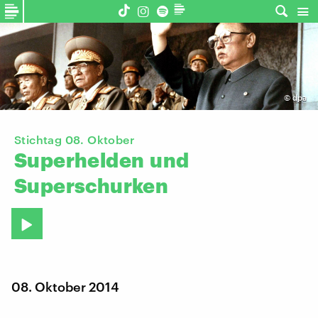
©
dpa
Stichtag 08. Oktober
Superhelden
und
Superschurken
08. Oktober 2014