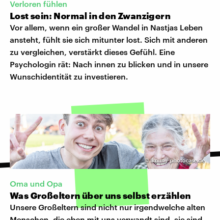
Verloren fühlen
Lost sein: Normal in den Zwanzigern
Vor allem, wenn ein großer Wandel in Nastjas Leben
ansteht, fühlt sie sich mitunter lost. Sich mit anderen
zu vergleichen, verstärkt dieses Gefühl. Eine
Psychologin rät: Nach innen zu blicken und in unsere
Wunschidentität zu investieren.
©
Iknim / photocase.de
Oma und Opa
Was Großeltern über uns selbst erzählen
Unsere Großeltern sind nicht nur irgendwelche alten
Menschen, die eben mit uns verwandt sind, sie sind