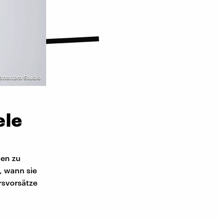
Cottonbro Studio
ele
gen zu
, wann sie
rsvorsätze