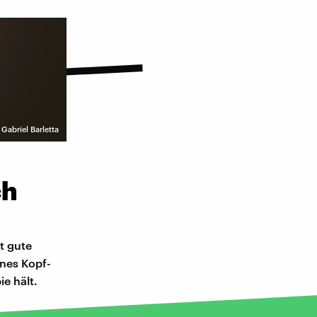
 Gabriel Barletta
ch
t gute
nes Kopf-
e hält.