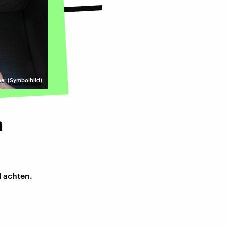
ner (Symbolbild)
n
l achten.