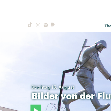
Th
Stichtag 15. August
Bilder
von
der
Fl