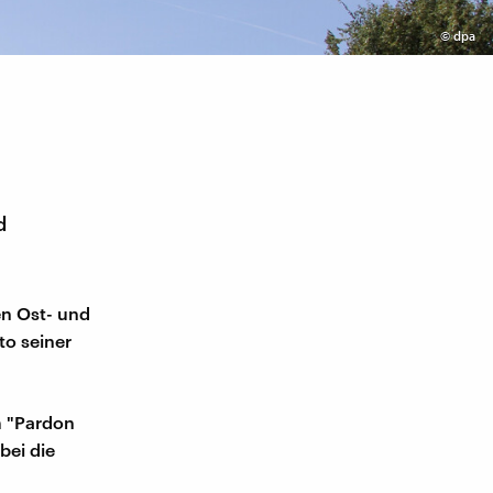
©
dpa
d
en Ost- und
to seiner
m "Pardon
bei die