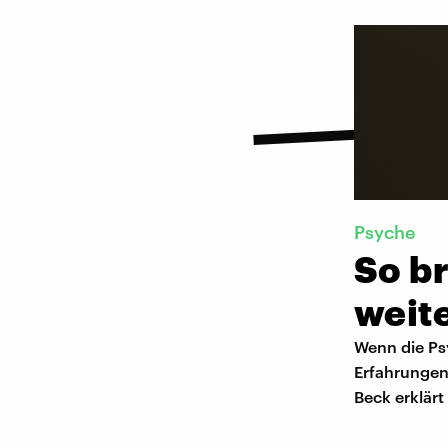
Psyche
So br
weit
Wenn die Psy
Erfahrungen
Beck erklärt