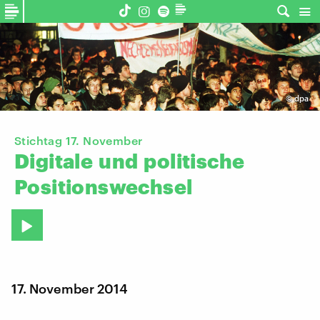
©
dpa
Stichtag 17. November
Digitale
und
politische
Positionswechsel
17. November 2014