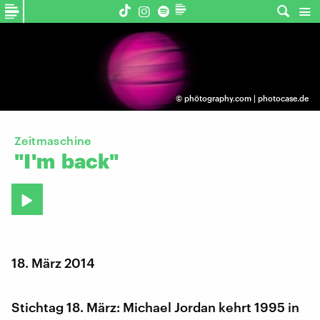
©
phötography.com | photocase.de
Zeitmaschine
"I'm
back"
18. März 2014
Stichtag 18. März: Michael Jordan kehrt 1995 in