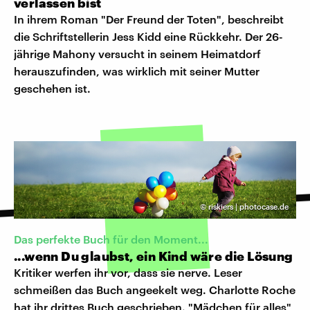
verlassen bist
In ihrem Roman "Der Freund der Toten", beschreibt
die Schriftstellerin Jess Kidd eine Rückkehr. Der 26-
jährige Mahony versucht in seinem Heimatdorf
herauszufinden, was wirklich mit seiner Mutter
geschehen ist.
©
riskiers | photocase.de
Das perfekte Buch für den Moment...
...wenn Du glaubst, ein Kind wäre die Lösung
Kritiker werfen ihr vor, dass sie nerve. Leser
schmeißen das Buch angeekelt weg. Charlotte Roche
hat ihr drittes Buch geschrieben. "Mädchen für alles"