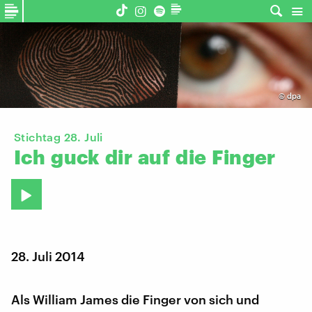
©
dpa
Stichtag 28. Juli
Ich
guck
dir
auf
die
Finger
28. Juli 2014
Als William James die Finger von sich und