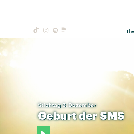
Th
Stichtag 3. Dezember
Geburt
der
SMS