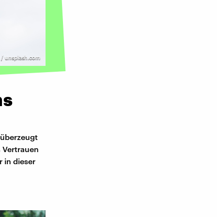
/ unsplash.com
ns
h überzeugt
s Vertrauen
 in dieser