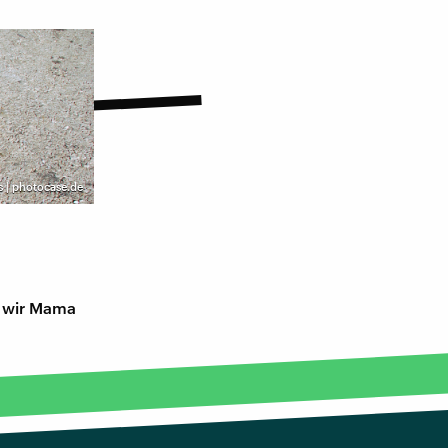
s | photocase.de
n wir Mama