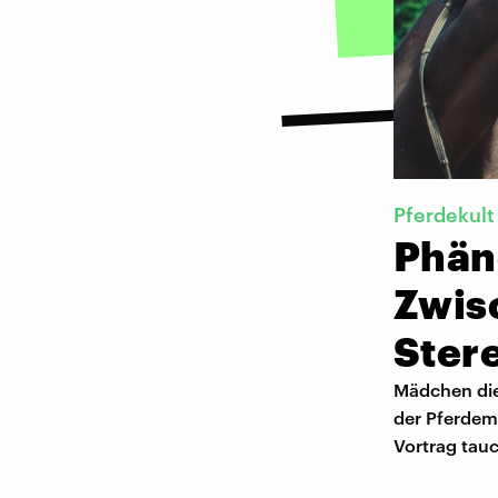
Pferdekult
Phän
Zwis
Ster
Mädchen die
der Pferdem
Vortrag tauc