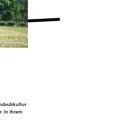
ndriyko Podilnyk
endsubkultur
. In ihrem