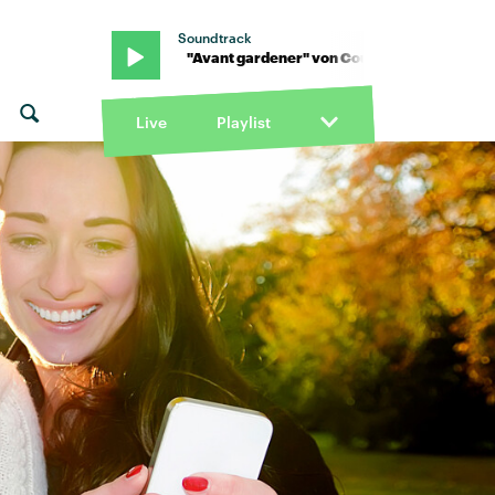
Soundtrack
tney Barnett · "Avant gardener" von Courtney Barnett · "Avant gar
Live
Playlist