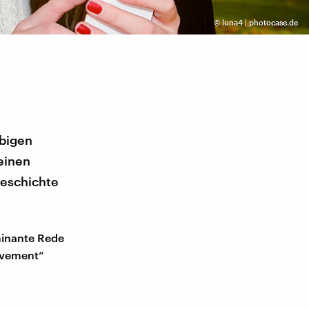
©
luna4 | photocase.de
obigen
einen
geschichte
minante Rede
ovement“