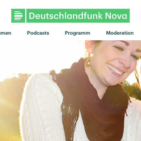
"Avant gardener" von Cour
emen
Podcasts
Programm
Moderation